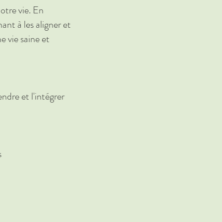
otre vie.
En
nt à les aligner et
e vie saine et
dre et l'intégrer
s