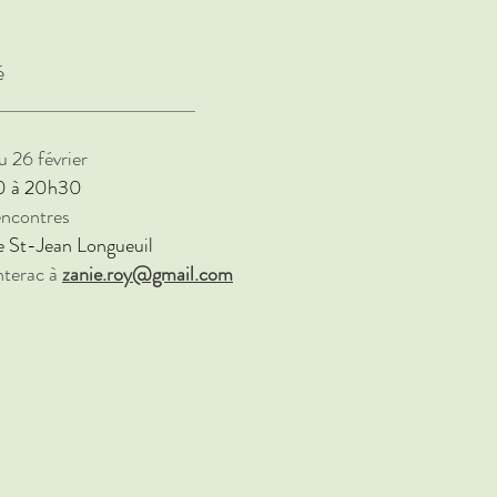
é
u 26 février
0 à 20h30
encontres
e St-Jean Longueuil
nterac à
zanie.roy@gmail.com